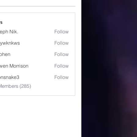
s
eph Nik.
Follow
5ywknkws
Follow
nkws
phen
Follow
wen Morrison
Follow
onsnake3
Follow
ake3
 Members (285)