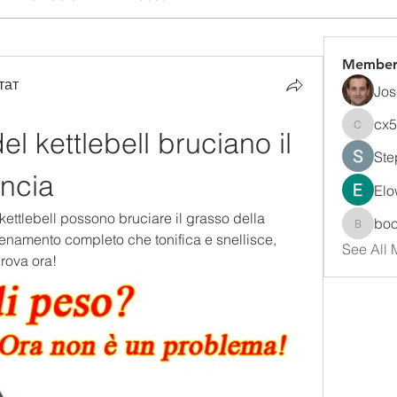
Member
тат
Jos
cx
el kettlebell bruciano il 
cx5ywk
Ste
ancia
Elo
kettlebell possono bruciare il grasso della 
bo
boonsn
enamento completo che tonifica e snellisce, 
See All
Prova ora!