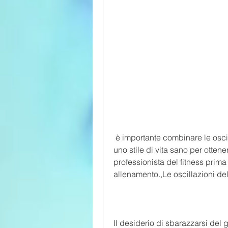
 è importante combinare le oscillazioni del kettlebell con una dieta equilibrata e 
uno stile di vita sano per ottene
professionista del fitness prima
allenamento.,Le oscillazioni del
Il desiderio di sbarazzarsi del