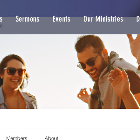
s
Sermons
Events
Our Ministries
D
up
Members
About