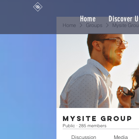
Home
Discover U
Home
Groups
Mysite Gro
Mysite Group
Public
·
285 members
Discussion
Media