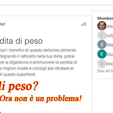
Member
тат
Jos
cx
rdita di peso
cx5ywk
Ste
opri i benefici di questo delizioso alimento 
Elo
tegrando il latticello nella tua dieta, potrai 
are la digestione e promuovere la perdita di 
bo
boonsn
migliori ricette e consigli per sfruttare al 
See All
di questo superfood.