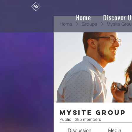
Home
Discover U
Home
Groups
Mysite Gro
Mysite Group
Public
·
285 members
Discussion
Media