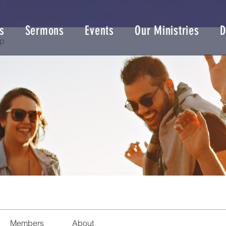
s
Sermons
Events
Our Ministries
D
up
Members
About