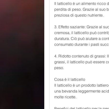
Il latticello è un alimento ricco 
perdita di peso. Grazie al suo 
preziosa di questo nutriente.
3. Effetto saziante: Grazie al s
cremosa, il latticello può contr
duratura. Ciò può aiutare a contr
consumato durante i pasti succ
4. Ridotto contenuto di grassi: I
grassi, il latticello può essere 
peso.
Cosa è il latticello
Il latticello è un prodotto lattie
una bevanda leggermente acida,
molte ricette.
Benefici del latticello per la pe