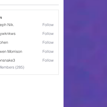
s
eph Nik.
Follow
5ywknkws
Follow
nkws
phen
Follow
wen Morrison
Follow
onsnake3
Follow
ake3
 Members (285)