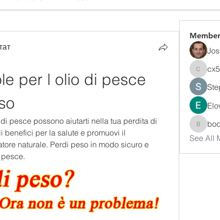
Member
тат
Jos
cx
e per l olio di pesce 
cx5ywk
Ste
so
Elo
 di pesce possono aiutarti nella tua perdita di 
bo
boonsn
i benefici per la salute e promuovi il 
See All
ore naturale. Perdi peso in modo sicuro e 
i pesce.