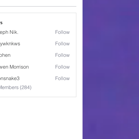
s
eph Nik.
Follow
5ywknkws
Follow
nkws
phen
Follow
wen Morrison
Follow
onsnake3
Follow
ake3
 Members (284)