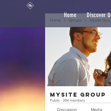
Home
Discover U
Home
Groups
Mysite Gro
Mysite Group
Public
·
284 members
Discussion
Media