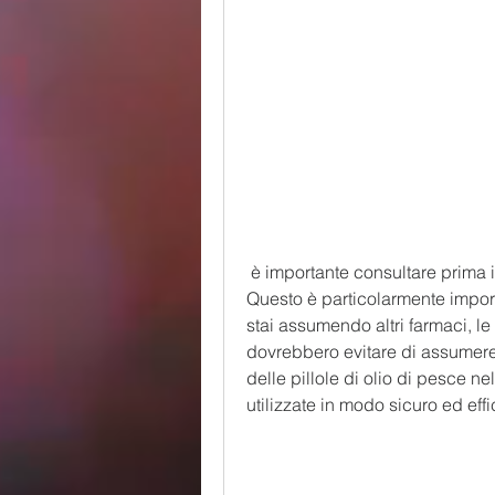
 è importante consultare prima il tuo medico o un professionista della salute. 
Questo è particolarmente import
stai assumendo altri farmaci, l
dovrebbero evitare di assumere p
delle pillole di olio di pesce n
utilizzate in modo sicuro ed eff