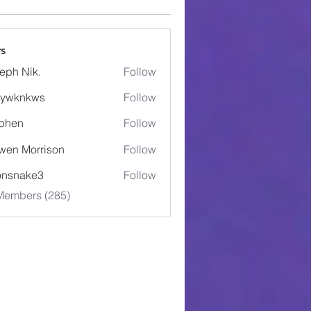
s
eph Nik.
Follow
5ywknkws
Follow
nkws
phen
Follow
wen Morrison
Follow
onsnake3
Follow
ake3
 Members (285)