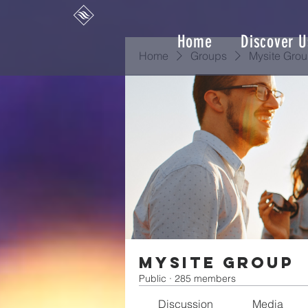
Home
Discover U
Home
Groups
Mysite Gro
Mysite Group
Public
·
285 members
Discussion
Media