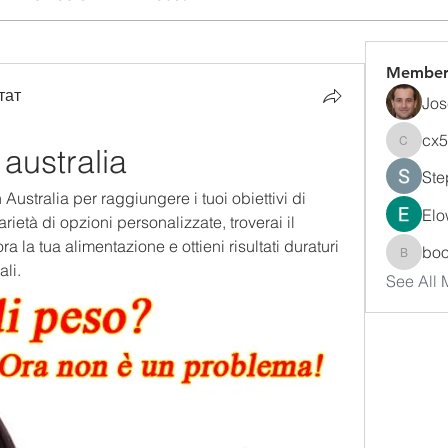
Member
тат
Jos
cx
 australia
cx5ywk
Ste
n Australia per raggiungere i tuoi obiettivi di 
Elo
rietà di opzioni personalizzate, troverai il 
 la tua alimentazione e ottieni risultati duraturi 
bo
boonsn
ali.
See All