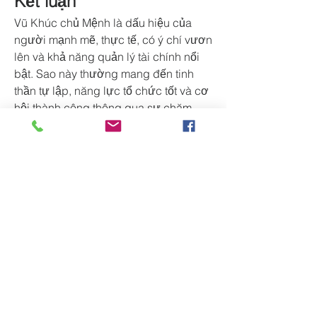
Kết luận
Vũ Khúc chủ Mệnh là dấu hiệu của 
người mạnh mẽ, thực tế, có ý chí vươn 
lên và khả năng quản lý tài chính nổi 
bật. Sao này thường mang đến tinh 
thần tự lập, năng lực tổ chức tốt và cơ 
hội thành công thông qua sự chăm 
chỉ, kiên trì.
Mặc dù con đường phát triển có thể 
đòi hỏi nhiều nỗ lực, nhưng nếu biết 
phát huy điểm mạnh của bản thân, 
người có Vũ Khúc chủ Mệnh hoàn 
toàn có thể xây dựng sự nghiệp vững 
chắc, tài chính ổn định và đạt được 
nhiều thành tựu đáng kể trong cuộc 
sống.
0
0
6