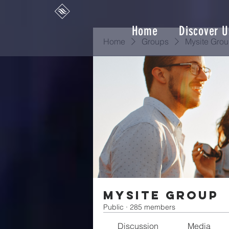
Home
Discover U
Home
Groups
Mysite Gro
Mysite Group
Public
·
285 members
Discussion
Media