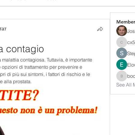
Member
тат
Jos
cx
a contagio
cx5ywk
Ste
 malattia contagiosa. Tuttavia, è importante 
Elo
le opzioni di trattamento per prevenire e 
 di più sui sintomi, i fattori di rischio e le 
bo
boonsn
e alla prostata.
See All