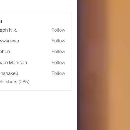
s
eph Nik.
Follow
5ywknkws
Follow
nkws
phen
Follow
wen Morrison
Follow
onsnake3
Follow
ake3
 Members (285)