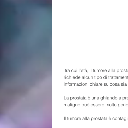
 tra cui l'età, il tumore alla prostata benigno non causa alcun problema e non 
richiede alcun tipo di trattament
informazioni chiare su cosa sia 
La prostata è una ghiandola pres
maligno può essere molto perico
Il tumore alla prostata è contag