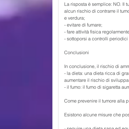
La risposta è semplice: NO. Il t
alcun rischio di contrarre il tumo
e verdura;
- evitare di fumare;
- fare attività fisica regolarmente
- sottoporsi a controlli periodi
Conclusioni
In conclusione, il rischio di am
- la dieta: una dieta ricca di gr
aumentare il rischio di sviluppar
- il fumo: il fumo di sigaretta au
Come prevenire il tumore alla p
Esistono alcune misure che poss
- seguire una dieta sana ed equi