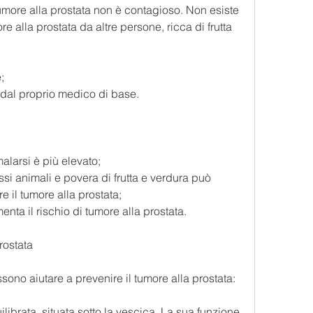
umore alla prostata non è contagioso. Non esiste 
re alla prostata da altre persone, ricca di frutta 
;
ci dal proprio medico di base.
malarsi è più elevato;
assi animali e povera di frutta e verdura può 
e il tumore alla prostata;
menta il rischio di tumore alla prostata.
rostata
ono aiutare a prevenire il tumore alla prostata:
librata, situata sotto la vescica. La sua funzione 