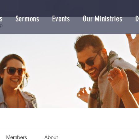
s
Sermons
Events
Our Ministries
D
up
Members
About