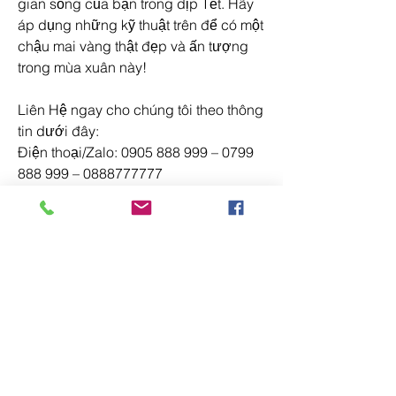
gian sống của bạn trong dịp Tết. Hãy 
áp dụng những kỹ thuật trên để có một 
chậu mai vàng thật đẹp và ấn tượng 
trong mùa xuân này!
Liên Hệ ngay cho chúng tôi theo thông 
tin dưới đây:
Điện thoại/Zalo: 0905 888 999 – 0799 
888 999 – 0888777777
Email: 
Vuonmaihoanglong@gmail.com
Facebook: Vườn mai Hoàng Long
Địa chỉ: Tân Thiềng, Chợ Lách, Bến 
Tre.
0
0
コメントを追加…