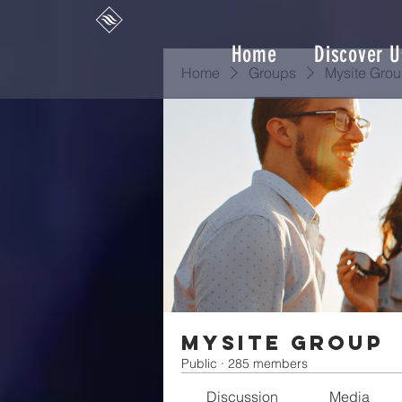
Home
Discover U
Home
Groups
Mysite Gro
Mysite Group
Public
·
285 members
Discussion
Media