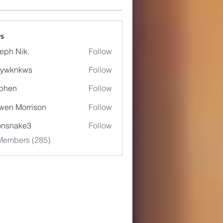
s
eph Nik.
Follow
5ywknkws
Follow
nkws
phen
Follow
wen Morrison
Follow
onsnake3
Follow
ake3
 Members (285)