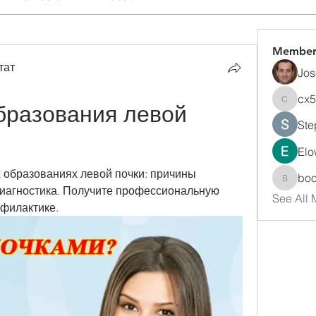
Member
тат
Jos
cx
разования левой 
cx5ywk
Ste
Elo
 образованиях левой почки: причины 
bo
boonsn
иагностика. Получите профессиональную 
See All
офилактике.