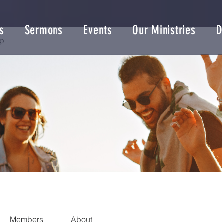
s
Sermons
Events
Our Ministries
D
up
Members
About