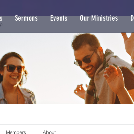
s
Sermons
Events
Our Ministries
D
up
Members
About