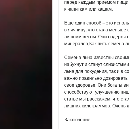
перед каждым приемом пищи. 
к напиткам или кашам.
Еще один способ – это испол
в яичницу, что стала меньше е
лишним весом. Они содержат 
минералов,Как пить семена л
Семена льна известны своими
набухнут и станут слизистыми
льна для похудения, так и в с
важно правильно дозировать и
свое здоровье. Они богаты в
способствуют улучшению пище
статье мы расскажем, что ста
лишних килограммов. Очень д
Заключение