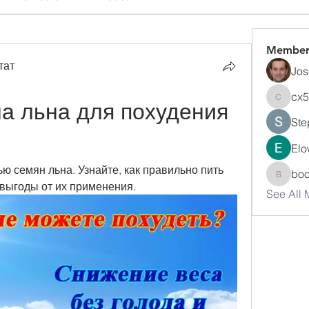
Member
тат
Jos
cx
а льна для похудения 
cx5ywk
Ste
Elo
 семян льна. Узнайте, как правильно пить 
bo
boonsn
 выгоды от их применения.
See All