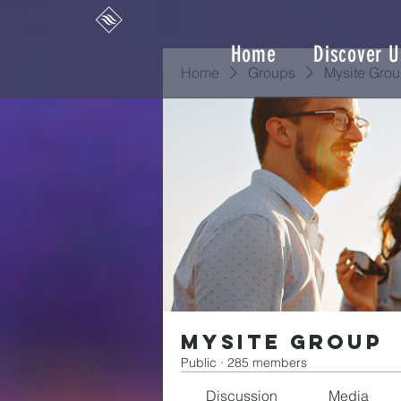
Home
Discover U
Home
Groups
Mysite Gro
Mysite Group
Public
·
285 members
Discussion
Media