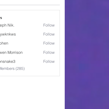
s
eph Nik.
Follow
5ywknkws
Follow
nkws
phen
Follow
wen Morrison
Follow
onsnake3
Follow
ake3
 Members (285)