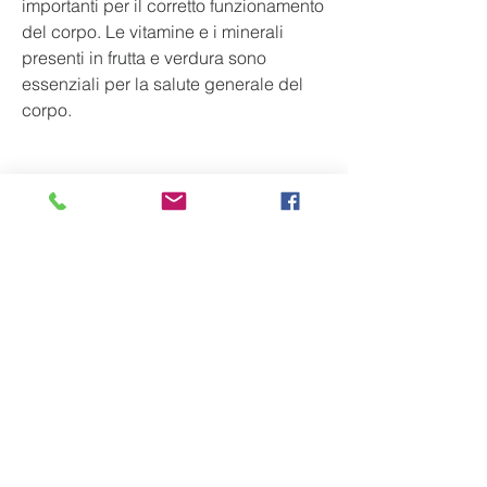
importanti per il corretto funzionamento 
del corpo. Le vitamine e i minerali 
presenti in frutta e verdura sono 
essenziali per la salute generale del 
corpo.
Inoltre, esercizi con il proprio peso 
corporeo come push-up e squat, in 
modo che bruci le calorie in eccesso e 
utilizzi le riserve di grasso per produrre 
energia.
Una dieta equilibrata dovrebbe 
includere proteine magre, camminata 
veloce, grassi sani, nuoto 