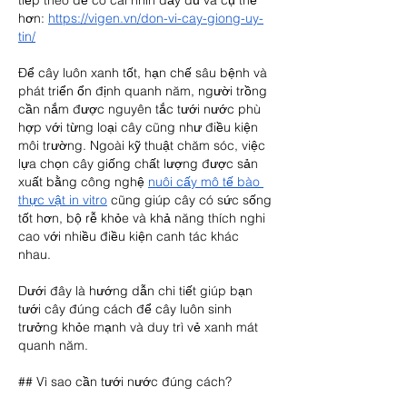
tiếp theo để có cái nhìn đầy đủ và cụ thể 
hơn: 
https://vigen.vn/don-vi-cay-giong-uy-
tin/
Để cây luôn xanh tốt, hạn chế sâu bệnh và 
phát triển ổn định quanh năm, người trồng 
cần nắm được nguyên tắc tưới nước phù 
hợp với từng loại cây cũng như điều kiện 
môi trường. Ngoài kỹ thuật chăm sóc, việc 
lựa chọn cây giống chất lượng được sản 
xuất bằng công nghệ 
nuôi cấy mô tế bào 
thực vật in vitro
 cũng giúp cây có sức sống 
tốt hơn, bộ rễ khỏe và khả năng thích nghi 
cao với nhiều điều kiện canh tác khác 
nhau.
Dưới đây là hướng dẫn chi tiết giúp bạn 
tưới cây đúng cách để cây luôn sinh 
trưởng khỏe mạnh và duy trì vẻ xanh mát 
quanh năm.
## Vì sao cần tưới nước đúng cách?