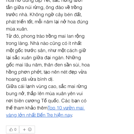
hoa nở đúng dịp Tết, sắc hồng tươi 
tắn giữa núi rừng, ông đào về trồng 
trước nhà. Không ngờ cây bén đất, 
phát triển tốt, mỗi năm lại nở hoa đúng 
mùa xuân.
Từ đó, phong trào trồng mai lan rộng 
trong làng. Nhà nào cũng có ít nhất 
một gốc trước sân, như một cách giữ 
lại sắc xuân giữa đại ngàn. Những 
gốc mai lâu năm, thân đen sần sùi, hoa 
hồng phơn phớt, tạo nên nét đẹp vừa 
hoang dã vừa bình dị.
Giữa cái lạnh vùng cao, sắc mai rừng 
bung nở, thắp lên mùa xuân yên vui 
nơi biên cương Tổ quốc. Các bạn có 
thể tham khảo thêm
Top 10 vườn mai 
vàng lớn nhất Bến Tre hiện nay
.
0