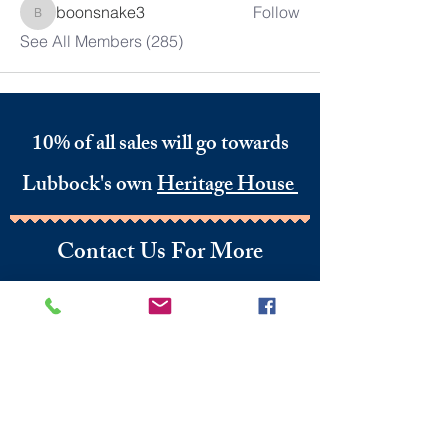
boonsnake3
Follow
boonsnake3
See All Members (285)
10% of all sales will go towards
Lubbock's own
Heritage House
Contact Us For More
Information
​ at:
info.thesprings@gmail.com
806-795-3885
Facebook: The Pickin' Patch