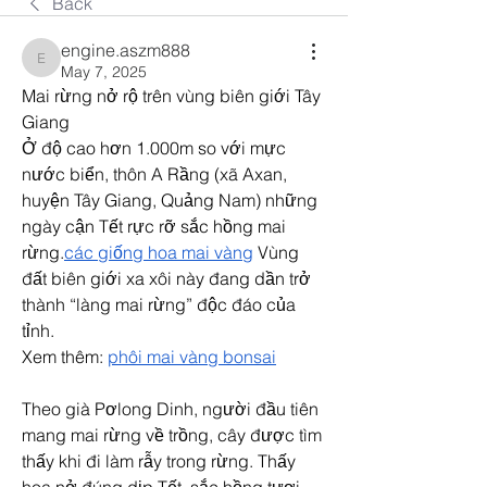
Back
engine.aszm888
engine.aszm888
May 7, 2025
Mai rừng nở rộ trên vùng biên giới Tây 
Giang
Ở độ cao hơn 1.000m so với mực 
nước biển, thôn A Rầng (xã Axan, 
huyện Tây Giang, Quảng Nam) những 
ngày cận Tết rực rỡ sắc hồng mai 
rừng.
các giống hoa mai vàng
 Vùng 
đất biên giới xa xôi này đang dần trở 
thành “làng mai rừng” độc đáo của 
tỉnh.
Xem thêm: 
phôi mai vàng bonsai
Theo già Pơlong Dinh, người đầu tiên 
mang mai rừng về trồng, cây được tìm 
thấy khi đi làm rẫy trong rừng. Thấy 