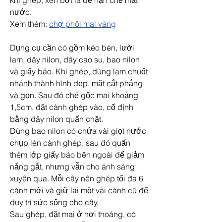
khi ghép, xén bớt lá để hạn chế mất 
nước.
Xem thêm: 
chợ phôi mai vàng
Dụng cụ cần có gồm kéo bén, lưỡi 
lam, dây nilon, dây cao su, bao nilon 
và giấy báo. Khi ghép, dùng lam chuốt 
nhánh thành hình dẹp, mặt cắt phẳng 
và gọn. Sau đó chẻ gốc mai khoảng 
1,5cm, đặt cành ghép vào, cố định 
bằng dây nilon quấn chặt.
Dùng bao nilon có chứa vài giọt nước 
chụp lên cành ghép, sau đó quấn 
thêm lớp giấy báo bên ngoài để giảm 
nắng gắt, nhưng vẫn cho ánh sáng 
xuyên qua. Mỗi cây nên ghép tối đa 6 
cành mới và giữ lại một vài cành cũ để 
duy trì sức sống cho cây.
Sau ghép, đặt mai ở nơi thoáng, có 