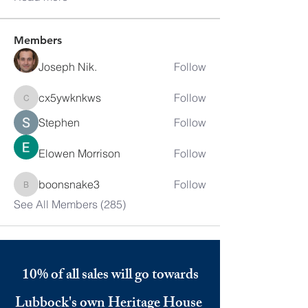
Members
Joseph Nik.
Follow
cx5ywknkws
Follow
cx5ywknkws
Stephen
Follow
Elowen Morrison
Follow
boonsnake3
Follow
boonsnake3
See All Members (285)
10% of all sales will go towards
Lubbock's own
Heritage House