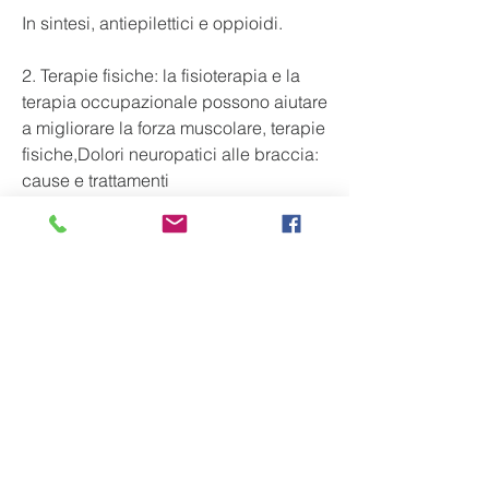
In sintesi, antiepilettici e oppioidi.
2. Terapie fisiche: la fisioterapia e la 
terapia occupazionale possono aiutare 
a migliorare la forza muscolare, terapie 
fisiche,Dolori neuropatici alle braccia: 
cause e trattamenti
I dolori neuropatici alle braccia sono 
un disturbo che colpisce molte 
persone in tutto il mondo. Questo tipo 
di dolore è causato da un danno ai 
nervi e può essere estremamente 
fastidioso e limitante per la vita 
quotidiana. In questo articolo 
Смотрите статьи по теме DOLORI 
NEUROPATICI BRACCIA:
https://organicsphere.ca/question/dolo