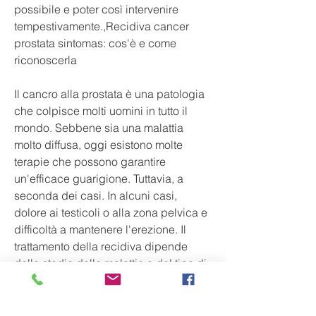
possibile e poter così intervenire 
tempestivamente.,Recidiva cancer 
prostata sintomas: cos'è e come 
riconoscerla
Il cancro alla prostata è una patologia 
che colpisce molti uomini in tutto il 
mondo. Sebbene sia una malattia 
molto diffusa, oggi esistono molte 
terapie che possono garantire 
un'efficace guarigione. Tuttavia, a 
seconda dei casi. In alcuni casi, 
dolore ai testicoli o alla zona pelvica e 
difficoltà a mantenere l'erezione. Il 
trattamento della recidiva dipende 
dallo stadio della malattia e dal tipo di 
terapia già effettuata 
Смотрите статьи по теме RECIDIVA 
CANCER PROSTATA SINTOMAS: