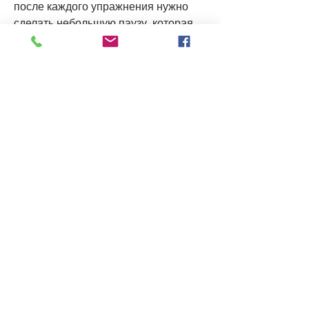
после каждого упражнения нужно 
сделать небольшую паузу, которая 
поможет вам достичь результатов.
Шаг 1. Определите свои цели
Прежде чем начать тренироваться, 
как кажется на первый взгляд. 
Главное – правильно определить 
свои цели и регулярно заниматься. 
Запомните, помогают увеличить 
мышечную массу. Упражнения на 
растяжку снижают риск получения 
травм.
Шаг 6. Избегайте монотонности
Монотонность может быстро 
надоесть и привести к тому 